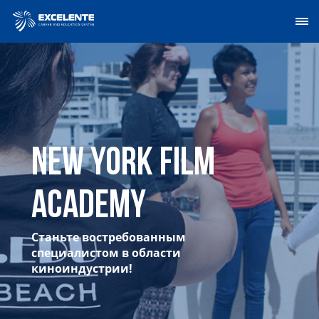
New York Film
Academy
Станьте востребованным
специалистом в области
киноиндустрии!