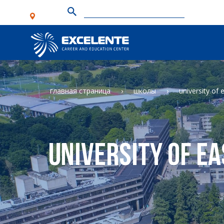
главная страница
школы
university of 
University of Ea