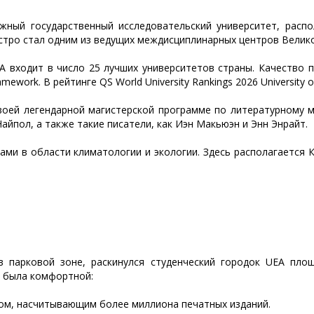
ный государственный исследовательский университет, расп
ыстро стал одним из ведущих междисциплинарных центров Велик
 входит в число 25 лучших университетов страны. Качество 
mework. В рейтинге QS World University Rankings 2026 University o
оей легендарной магистерской программе по литературному мас
Найпол, а также такие писатели, как Иэн Макьюэн и Энн Энрайт.
ми в области климатологии и экологии. Здесь располагается 
 парковой зоне, раскинулся студенческий городок UEA площ
ь была комфортной:
дом, насчитывающим более миллиона печатных изданий.