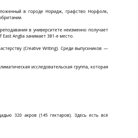
оложенный в городе Норидж, графство Норфолк,
обритании.
преподавания в университете неизменно получает
f East Anglia занимает 381-е место.
терству (Creative Writing). Среди выпускников —
Климатическая исследовательская группа, которая
адью 320 акров (145 гектаров). Здесь есть всё