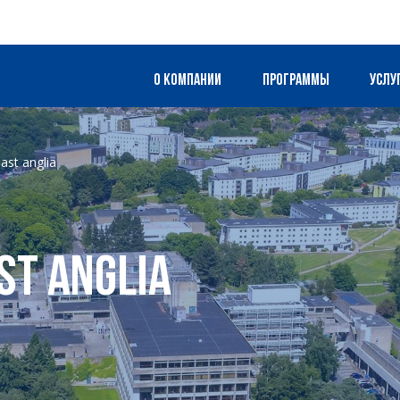
О компании
Программы
Услу
east anglia
st Anglia