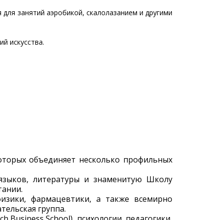
 для занятий аэробикой, скалолазанием и другими
ий искусства.
которых объединяет несколько профильных
, языков, литературы и знаменитую Школу
тании.
 физики, фармацевтики, а также всемирно
тельская группа.
h Business School), психологии, педагогики,