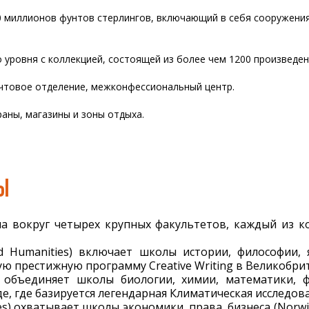
0 миллионов фунтов стерлингов, включающий в себя сооружения
ого уровня с коллекцией, состоящей из более чем 1200 произведен
почтовое отделение, межконфессиональный центр.
раны, магазины и зоны отдыха.
Ы
на вокруг четырех крупных факультетов, каждый из 
nd Humanities) включает школы истории, философии
ю престижную программу Creative Writing в Великобри
e) объединяет школы биологии, химии, математики,
, где базируется легендарная Климатическая исследова
ces) охватывает школы экономики, права, бизнеса (Norwic