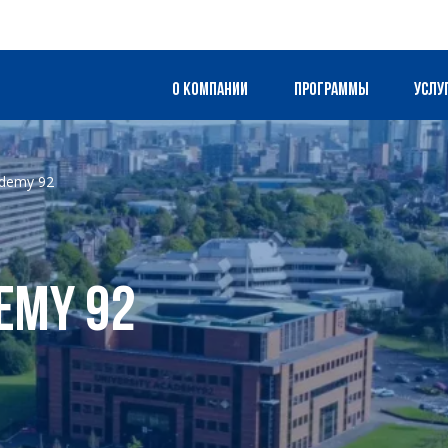
О компании
Программы
Услу
ademy 92
emy 92