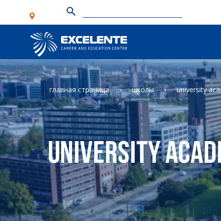
главная страница
школы
university ac
University Acad