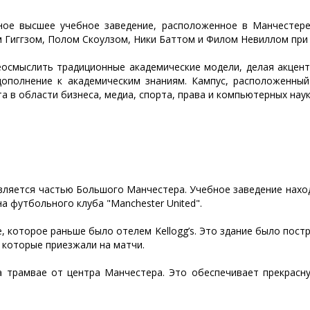
ое высшее учебное заведение, расположенное в Манчестере
м Гиггзом, Полом Скоулзом, Ники Баттом и Филом Невиллом при
осмыслить традиционные академические модели, делая акцент 
дополнение к академическим знаниям. Кампус, расположенный
 в области бизнеса, медиа, спорта, права и компьютерных наук
вляется частью Большого Манчестера. Учебное заведение наход
а футбольного клуба "Manchester United".
 которое раньше было отелем Kellogg’s. Это здание было постро
 которые приезжали на матчи.
а трамвае от центра Манчестера. Это обеспечивает прекрасн