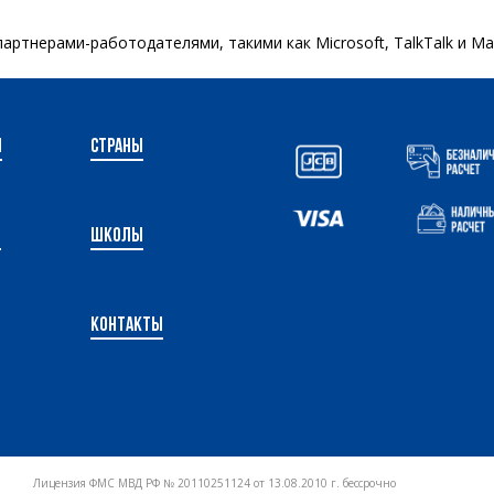
артнерами-работодателями, такими как Microsoft, TalkTalk и Man
и
Страны
ы
Школы
Контакты
Лицензия ФМС МВД РФ № 20110251124 от 13.08.2010 г. бессрочно