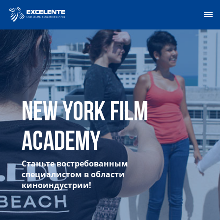
New York Film
Academy
Станьте востребованным
специалистом в области
киноиндустрии!