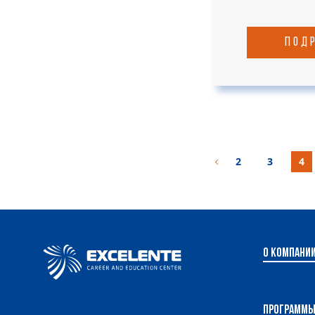
под
2
3
4
О компани
Программ