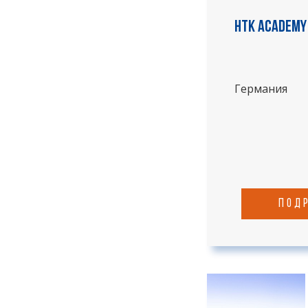
HTK academy
Германия
под