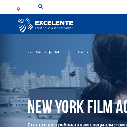
главная страница
школы
New York Film 
Станьте востребованным специалистом 