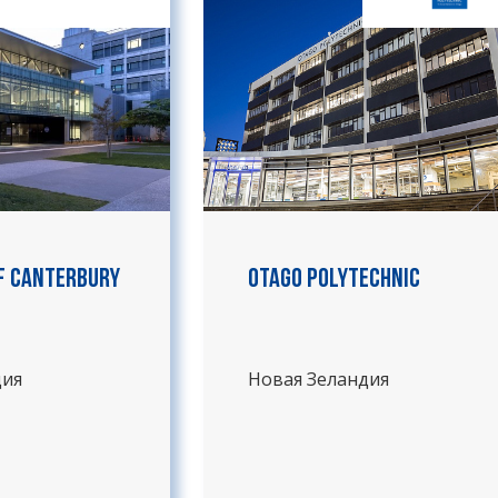
of Canterbury
Otago Polytechnic
дия
Новая Зеландия