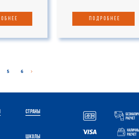
робнее
подробнее
5
6
и
Страны
ы
Школы