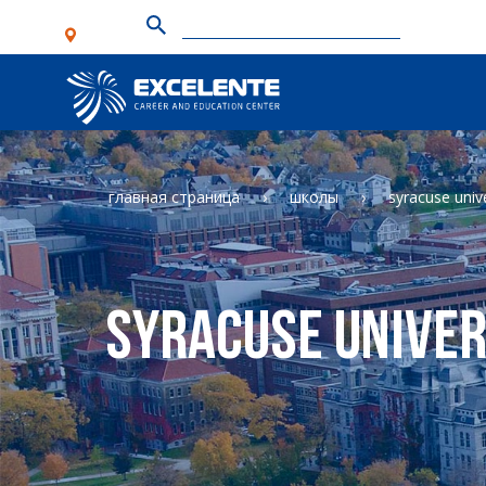
главная страница
школы
syracuse unive
Syracuse Univer