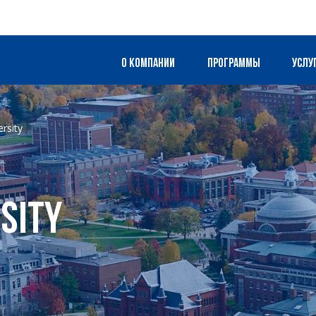
О компании
Программы
Услу
rsity
sity