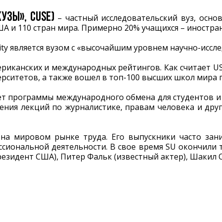
УЗЫ», CUSE)
– частный исследовательский вуз, основ
ША и 110 стран мира. Примерно 20% учащихся – иностра
ity является вузом с «высочайшим уровнем научно-иссл
риканских и международных рейтингов. Как считает US N
рситетов, а также вошел в топ-100 высших школ мира 
ет программы международного обмена для студентов и
ения лекций по журналистике, правам человека и дру
на мировом рынке труда. Его выпускники часто за
ссиональной деятельности. В свое время SU окончили т
езидент США), Питер Фальк (известный актер), Шакил О'