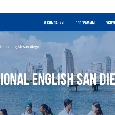
О компании
Программы
Услу
tional english san diego
ional English San Di