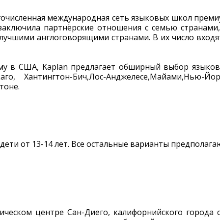
гочисленная международная сеть языковых школ премиу
заключила партнёрские отношения с семью странами,
 с лучшими англоговорящими странами. В их число входя
кому в США, Kaplan предлагает обширный выбор языко
о, Хантингтон-Бич,Лос-Анджелесе,Майами,Нью-Йорке
тоне.
ти от 13-14 лет. Все остальные варианты предполагают
ическом центре Сан-Диего, калифорнийского города 