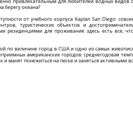
енно привлекательным для любителей водных видов с
а берегу океана?
тупности от учебного корпуса Kaplan San Diego: совс
центров, туристических объектов и достопримечател
 резиденциями для проживания: здесь есть все, чт
той по величине город в США и одно из самых живопис
еприимных американских городов: среднегодовая темпе
так и манят понежиться на песке и заняться активными 