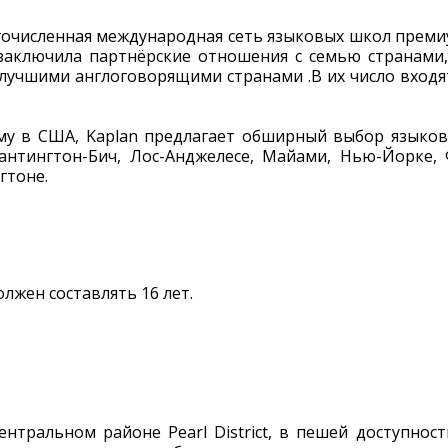
гочисленная международная сеть языковых школ премиу
заключила партнёрские отношения с семью странами,
 с лучшими англоговорящими странами .В их число входя
кому в США, Kaplan предлагает обширный выбор языко
Хантингтон-Бич, Лос-Анджелесе, Майами, Нью-Йорке, 
гтоне.
лжен составлять 16 лет.
нтральном районе Pearl District, в пешей доступност