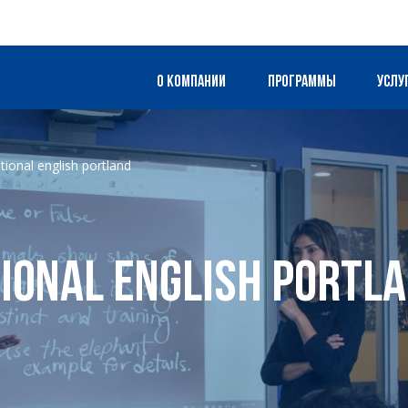
О компании
Программы
Услу
tional english portland
ional English Portl