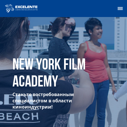
New York Film
Academy
Станьте востребованным
специалистом в области
киноиндустрии!