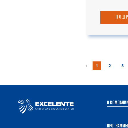
под
1
2
3
О компани
Программ