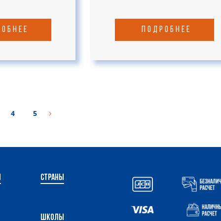
робнее
подробнее
4
5
и
Страны
ы
Школы