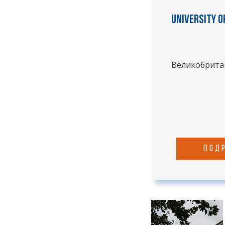
University o
Великобрита
под