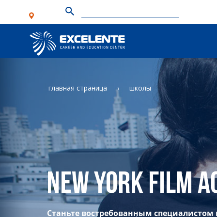
главная страница
школы
New York Film 
Станьте востребованным специалистом 