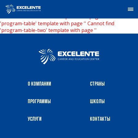
Тарифы
Cannot find 'rates-filter' template with page ''
Cannot find
'program-table' template with page ''
Cannot find
'program-table-two' template with page ''
О компании
Страны
Программы
Школы
Услуги
Контакты