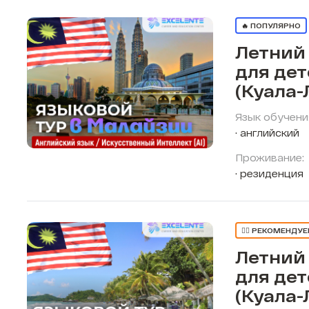
🔥 ПОПУЛЯРНО
Летний
для де
(Куала-
Язык обучени
английский
Проживание:
резиденция
👍🏼 РЕКОМЕНДУ
Летний
для де
(Куала-