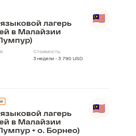
 языковой лагерь
тей в Малайзии
Лумпур)
я:
Стоимость:
3 недели - 3 790 USD
ЕМ
 языковой лагерь
тей в Малайзии
Лумпур + о. Борнео)