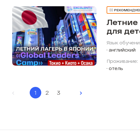
👍🏼 РЕКОМЕНДУ
Летние
для де
Язык обучени
английский
Проживание:
отель
1
2
3