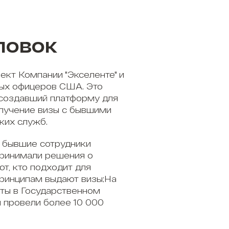
ловок
ект Компании "Экселенте" и
ых офицеров США. Это
 создавший платформу для
олучение визы с бывшими
ких служб.
 бывшие сотрудники
принимали решения о
ют, кто подходит для
принципам выдают визы;На
ты в Государственном
 провели более 10 000