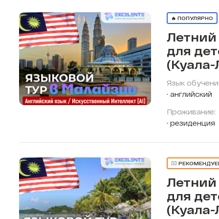
🔥 ПОПУЛЯРНО
Летний
для де
(Куала-
Язык обучени
английский
Проживание:
резиденция
👍🏼 РЕКОМЕНДУ
Летний
для де
(Куала-