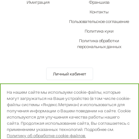
Имиграция
Франшиза
Контакты
Пользовательское соглашение
Политика куки
Политика обработки
персональных данных
Личный кабинет
© OOO «Экселенте» 2010-2026 г.
На нашем сайте мы используем cookie-файлы, которые
Политика конфиденциальности
могут загружаться на Ваше устройство (в том числе cookie-
Поддержка и сопровождение -
Вебпространство
файлы системы «Яндекс.Метрика») и использоваться для
получения информации о Вашем поведении на сайте. Cookie
используются для улучшения качества работы нашего
сайта. Продолжая использование сайта, Вы соглашаетесь с
применением указанных технологий. Подробнее см.
Политику об обработке cookie-файлов.