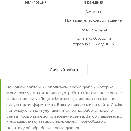
Имиграция
Франшиза
Контакты
Пользовательское соглашение
Политика куки
Политика обработки
персональных данных
Личный кабинет
© OOO «Экселенте» 2010-2026 г.
На нашем сайте мы используем cookie-файлы, которые
Политика конфиденциальности
могут загружаться на Ваше устройство (в том числе cookie-
Поддержка и сопровождение -
Вебпространство
файлы системы «Яндекс.Метрика») и использоваться для
получения информации о Вашем поведении на сайте. Cookie
используются для улучшения качества работы нашего
сайта. Продолжая использование сайта, Вы соглашаетесь с
применением указанных технологий. Подробнее см.
Политику об обработке cookie-файлов.