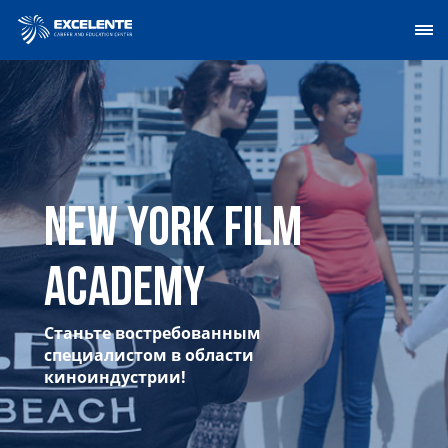
New York Film
Academy
Станьте востребованным
специалистом в области
киноиндустрии!