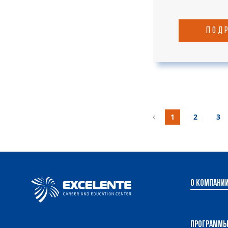
под
1
2
3
О компани
Программ