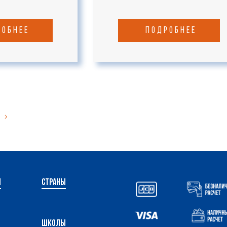
робнее
подробнее
и
Страны
ы
Школы