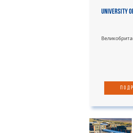
University o
Великобрита
под