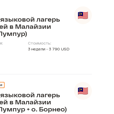
 языковой лагерь
тей в Малайзии
Лумпур)
я:
Стоимость:
3 недели - 3 790 USD
ЕМ
 языковой лагерь
тей в Малайзии
Лумпур + о. Борнео)