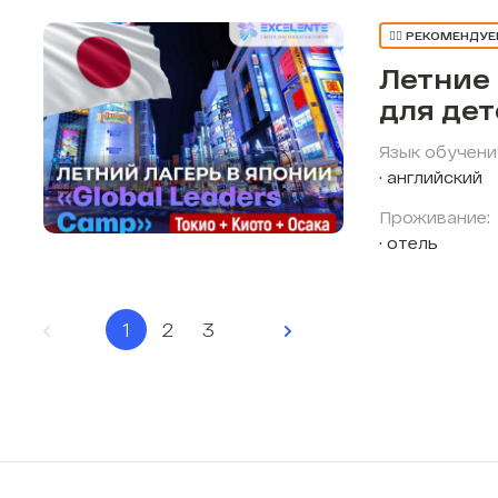
👍🏼 РЕКОМЕНДУ
Летние
для де
Язык обучени
английский
Проживание:
отель
1
2
3