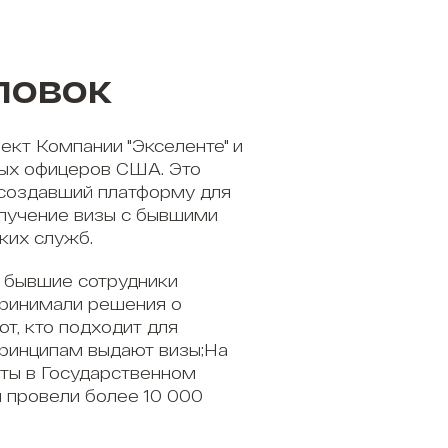
ловок
ект Компании "Экселенте" и
ых офицеров США. Это
 создавший платформу для
олучение визы с бывшими
ких служб.
 бывшие сотрудники
принимали решения о
ют, кто подходит для
принципам выдают визы;На
ты в Государственном
 провели более 10 000