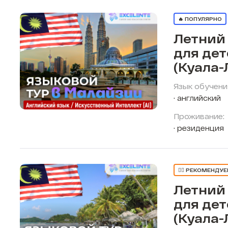
🔥 ПОПУЛЯРНО
Летний
для де
(Куала-
Язык обучени
английский
Проживание:
резиденция
👍🏼 РЕКОМЕНДУ
Летний
для де
(Куала-