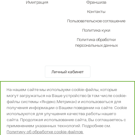
Имиграция
Франшиза
Контакты
Пользовательское соглашение
Политика куки
Политика обработки
персональных данных
Личный кабинет
© OOO «Экселенте» 2010-2026 г.
На нашем сайте мы используем cookie-файлы, которые
Политика конфиденциальности
могут загружаться на Ваше устройство (в том числе cookie-
Поддержка и сопровождение -
Вебпространство
файлы системы «Яндекс.Метрика») и использоваться для
получения информации о Вашем поведении на сайте. Cookie
используются для улучшения качества работы нашего
сайта. Продолжая использование сайта, Вы соглашаетесь с
применением указанных технологий. Подробнее см.
Политику об обработке cookie-файлов.