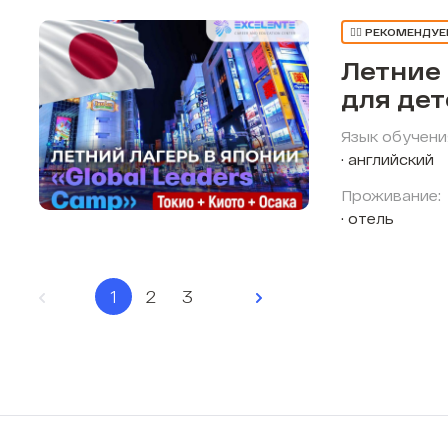
👍🏼 РЕКОМЕНДУ
Летние
для де
Язык обучени
английский
Проживание:
отель
1
2
3