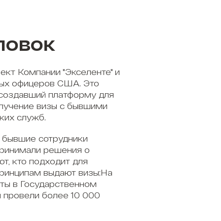
ловок
ект Компании "Экселенте" и
ых офицеров США. Это
 создавший платформу для
олучение визы с бывшими
ких служб.
 бывшие сотрудники
принимали решения о
ют, кто подходит для
принципам выдают визы;На
ты в Государственном
 провели более 10 000