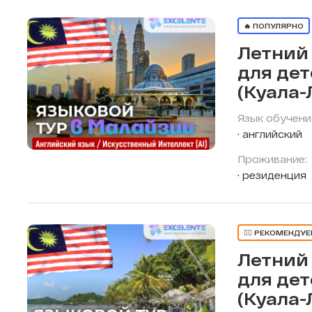
🔥 ПОПУЛЯРНО
Летний
для де
(Куала-
Язык обучени
английский
Проживание:
резиденция
👍🏼 РЕКОМЕНДУ
Летний
для де
(Куала-