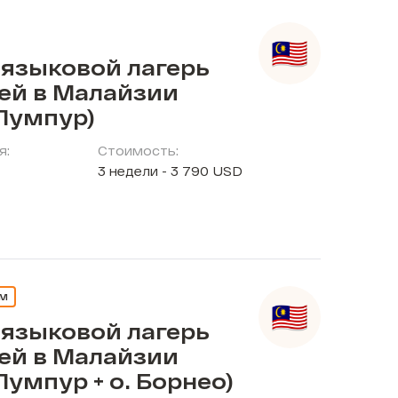
 языковой лагерь
тей в Малайзии
Лумпур)
я:
Стоимость:
3 недели - 3 790 USD
ЕМ
 языковой лагерь
тей в Малайзии
Лумпур + о. Борнео)