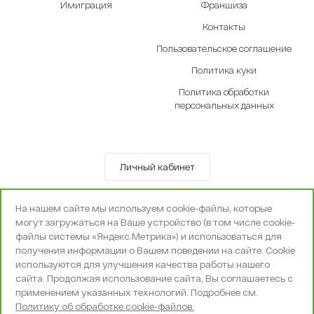
Имиграция
Франшиза
Контакты
Пользовательское соглашение
Политика куки
Политика обработки
персональных данных
Личный кабинет
© OOO «Экселенте» 2010-2026 г.
На нашем сайте мы используем cookie-файлы, которые
Политика конфиденциальности
могут загружаться на Ваше устройство (в том числе cookie-
Поддержка и сопровождение -
Вебпространство
файлы системы «Яндекс.Метрика») и использоваться для
получения информации о Вашем поведении на сайте. Cookie
используются для улучшения качества работы нашего
сайта. Продолжая использование сайта, Вы соглашаетесь с
применением указанных технологий. Подробнее см.
Политику об обработке cookie-файлов.