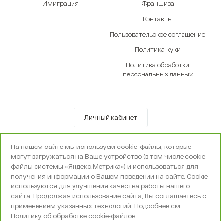
Имиграция
Франшиза
Контакты
Пользовательское соглашение
Политика куки
Политика обработки
персональных данных
Личный кабинет
© OOO «Экселенте» 2010-2026 г.
На нашем сайте мы используем cookie-файлы, которые
Политика конфиденциальности
могут загружаться на Ваше устройство (в том числе cookie-
Поддержка и сопровождение -
Вебпространство
файлы системы «Яндекс.Метрика») и использоваться для
получения информации о Вашем поведении на сайте. Cookie
используются для улучшения качества работы нашего
сайта. Продолжая использование сайта, Вы соглашаетесь с
применением указанных технологий. Подробнее см.
Политику об обработке cookie-файлов.