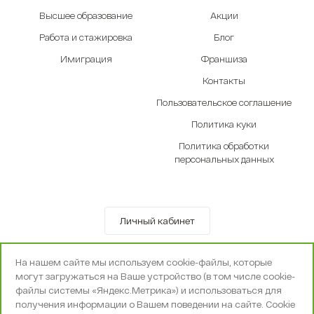
Высшее образование
Акции
Работа и стажировка
Блог
Имиграция
Франшиза
Контакты
Пользовательское соглашение
Политика куки
Политика обработки
персональных данных
Личный кабинет
© OOO «Экселенте» 2010-2026 г.
На нашем сайте мы используем cookie-файлы, которые
Политика конфиденциальности
могут загружаться на Ваше устройство (в том числе cookie-
Поддержка и сопровождение -
Вебпространство
файлы системы «Яндекс.Метрика») и использоваться для
получения информации о Вашем поведении на сайте. Cookie