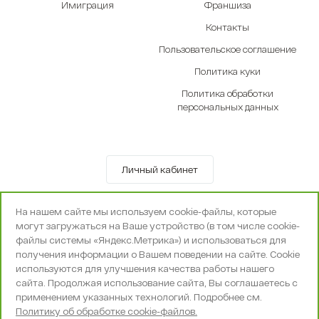
Имиграция
Франшиза
Контакты
Пользовательское соглашение
Политика куки
Политика обработки
персональных данных
Личный кабинет
© OOO «Экселенте» 2010-2026 г.
На нашем сайте мы используем cookie-файлы, которые
Политика конфиденциальности
могут загружаться на Ваше устройство (в том числе cookie-
Поддержка и сопровождение -
Вебпространство
файлы системы «Яндекс.Метрика») и использоваться для
получения информации о Вашем поведении на сайте. Cookie
используются для улучшения качества работы нашего
сайта. Продолжая использование сайта, Вы соглашаетесь с
применением указанных технологий. Подробнее см.
Политику об обработке cookie-файлов.