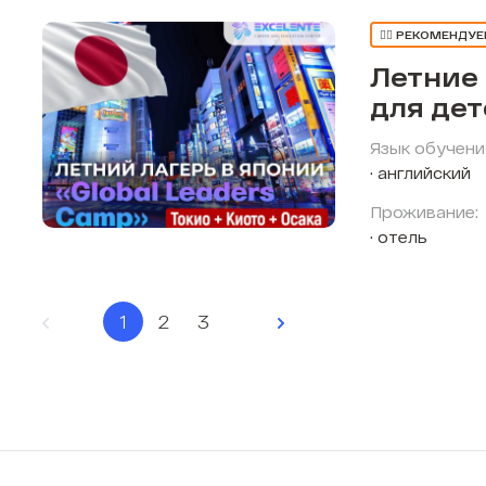
👍🏼 РЕКОМЕНДУ
Летние
для де
Язык обучени
английский
Проживание:
отель
1
2
3