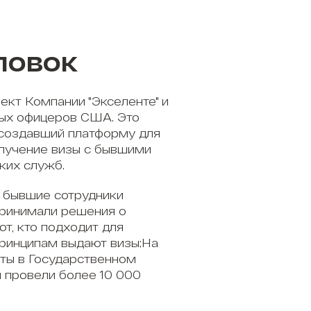
ловок
ект Компании "Экселенте" и
ых офицеров США. Это
 создавший платформу для
олучение визы с бывшими
ких служб.
 бывшие сотрудники
принимали решения о
ют, кто подходит для
принципам выдают визы;На
ты в Государственном
 провели более 10 000