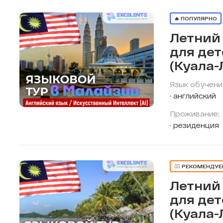
🔥 ПОПУЛЯРНО
Летний
для де
(Куала-
Язык обучени
английский
Проживание:
резиденция
👍🏼 РЕКОМЕНДУ
Летний
для де
(Куала-