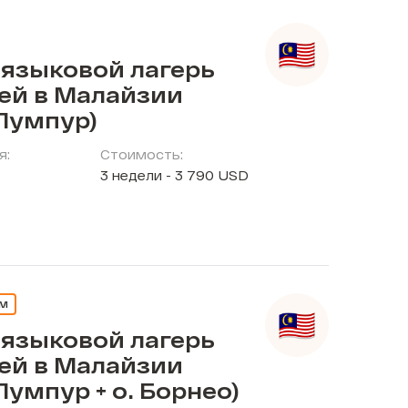
 языковой лагерь
тей в Малайзии
Лумпур)
я:
Стоимость:
3 недели - 3 790 USD
ЕМ
 языковой лагерь
тей в Малайзии
Лумпур + о. Борнео)