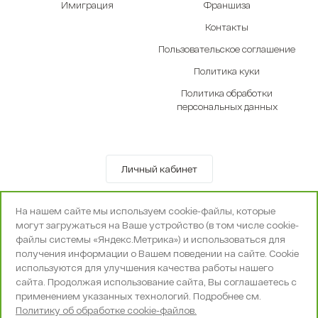
Имиграция
Франшиза
Контакты
Пользовательское соглашение
Политика куки
Политика обработки
персональных данных
Личный кабинет
© OOO «Экселенте» 2010-2026 г.
На нашем сайте мы используем cookie-файлы, которые
Политика конфиденциальности
могут загружаться на Ваше устройство (в том числе cookie-
Поддержка и сопровождение -
Вебпространство
файлы системы «Яндекс.Метрика») и использоваться для
получения информации о Вашем поведении на сайте. Cookie
используются для улучшения качества работы нашего
сайта. Продолжая использование сайта, Вы соглашаетесь с
применением указанных технологий. Подробнее см.
Политику об обработке cookie-файлов.