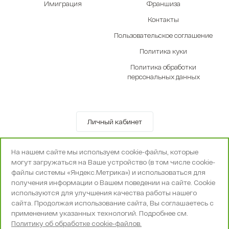
Имиграция
Франшиза
Контакты
Пользовательское соглашение
Политика куки
Политика обработки
персональных данных
Личный кабинет
© OOO «Экселенте» 2010-2026 г.
На нашем сайте мы используем cookie-файлы, которые
Политика конфиденциальности
могут загружаться на Ваше устройство (в том числе cookie-
Поддержка и сопровождение -
Вебпространство
файлы системы «Яндекс.Метрика») и использоваться для
получения информации о Вашем поведении на сайте. Cookie
используются для улучшения качества работы нашего
сайта. Продолжая использование сайта, Вы соглашаетесь с
применением указанных технологий. Подробнее см.
Политику об обработке cookie-файлов.