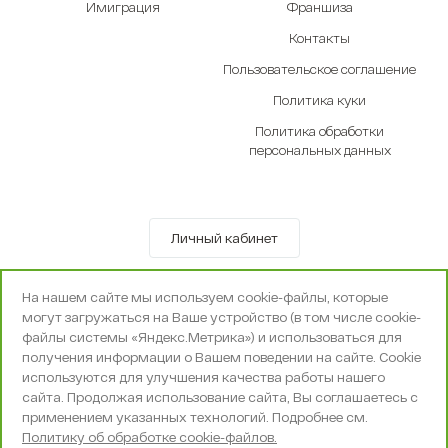
Имиграция
Франшиза
Контакты
Пользовательское соглашение
Политика куки
Политика обработки
персональных данных
Личный кабинет
© OOO «Экселенте» 2010-2026 г.
На нашем сайте мы используем cookie-файлы, которые
Политика конфиденциальности
могут загружаться на Ваше устройство (в том числе cookie-
Поддержка и сопровождение -
Вебпространство
файлы системы «Яндекс.Метрика») и использоваться для
получения информации о Вашем поведении на сайте. Cookie
используются для улучшения качества работы нашего
сайта. Продолжая использование сайта, Вы соглашаетесь с
применением указанных технологий. Подробнее см.
Политику об обработке cookie-файлов.