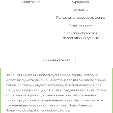
Имиграция
Франшиза
Контакты
Пользовательское соглашение
Политика куки
Политика обработки
персональных данных
Личный кабинет
© OOO «Экселенте» 2010-2026 г.
На нашем сайте мы используем cookie-файлы, которые
Политика конфиденциальности
могут загружаться на Ваше устройство (в том числе cookie-
Поддержка и сопровождение -
Вебпространство
файлы системы «Яндекс.Метрика») и использоваться для
получения информации о Вашем поведении на сайте. Cookie
используются для улучшения качества работы нашего
сайта. Продолжая использование сайта, Вы соглашаетесь с
применением указанных технологий. Подробнее см.
Политику об обработке cookie-файлов.