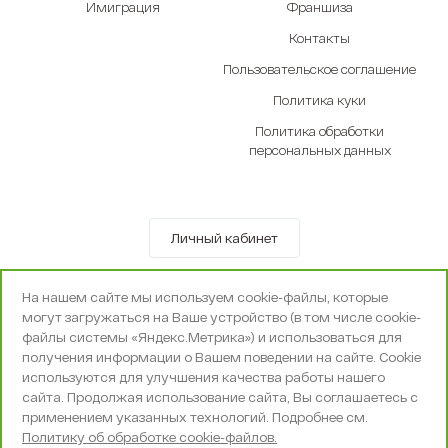
Имиграция
Франшиза
Контакты
Пользовательское соглашение
Политика куки
Политика обработки
персональных данных
Личный кабинет
© OOO «Экселенте» 2010-2026 г.
На нашем сайте мы используем cookie-файлы, которые
Политика конфиденциальности
могут загружаться на Ваше устройство (в том числе cookie-
Поддержка и сопровождение -
Вебпространство
файлы системы «Яндекс.Метрика») и использоваться для
получения информации о Вашем поведении на сайте. Cookie
используются для улучшения качества работы нашего
сайта. Продолжая использование сайта, Вы соглашаетесь с
применением указанных технологий. Подробнее см.
Политику об обработке cookie-файлов.