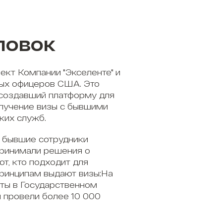
ловок
ект Компании "Экселенте" и
ых офицеров США. Это
 создавший платформу для
олучение визы с бывшими
ких служб.
 бывшие сотрудники
принимали решения о
ют, кто подходит для
принципам выдают визы;На
ты в Государственном
 провели более 10 000