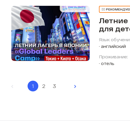
👍🏼 РЕКОМЕНДУ
Летние
для де
Язык обучени
английский
Проживание:
отель
1
2
3