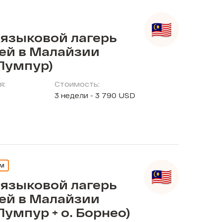
 языковой лагерь
тей в Малайзии
Лумпур)
я:
Стоимость:
3 недели - 3 790 USD
ЕМ
 языковой лагерь
тей в Малайзии
Лумпур + о. Борнео)