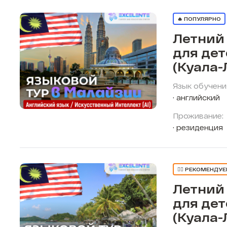
🔥 ПОПУЛЯРНО
Летний
для де
(Куала-
Язык обучени
английский
Проживание:
резиденция
👍🏼 РЕКОМЕНДУ
Летний
для де
(Куала-