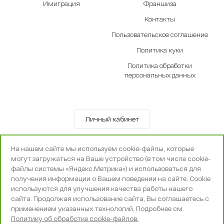
Имиграция
Франшиза
Контакты
Пользовательское соглашение
Политика куки
Политика обработки
персональных данных
Личный кабинет
© OOO «Экселенте» 2010-2026 г.
На нашем сайте мы используем cookie-файлы, которые
Политика конфиденциальности
могут загружаться на Ваше устройство (в том числе cookie-
Поддержка и сопровождение -
Вебпространство
файлы системы «Яндекс.Метрика») и использоваться для
получения информации о Вашем поведении на сайте. Cookie
используются для улучшения качества работы нашего
сайта. Продолжая использование сайта, Вы соглашаетесь с
применением указанных технологий. Подробнее см.
Политику об обработке cookie-файлов.