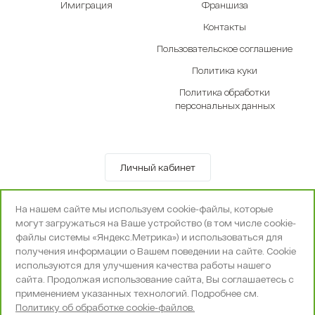
Имиграция
Франшиза
Контакты
Пользовательское соглашение
Политика куки
Политика обработки
персональных данных
Личный кабинет
© OOO «Экселенте» 2010-2026 г.
На нашем сайте мы используем cookie-файлы, которые
Политика конфиденциальности
могут загружаться на Ваше устройство (в том числе cookie-
Поддержка и сопровождение -
Вебпространство
файлы системы «Яндекс.Метрика») и использоваться для
получения информации о Вашем поведении на сайте. Cookie
используются для улучшения качества работы нашего
сайта. Продолжая использование сайта, Вы соглашаетесь с
применением указанных технологий. Подробнее см.
Политику об обработке cookie-файлов.