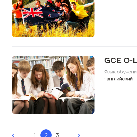
GCE O-L
Язык обучени
английский
1
2
3