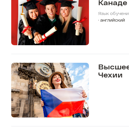
Канаде
Язык обучени
английский
Высшее
Чехии