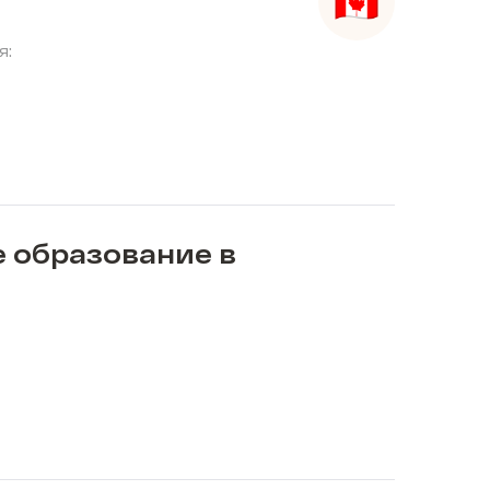
я:
 образование в