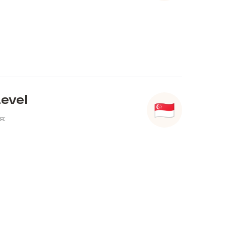
evel
я: