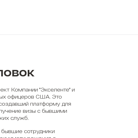
ловок
ект Компании "Экселенте" и
ых офицеров США. Это
 создавший платформу для
олучение визы с бывшими
ких служб.
 бывшие сотрудники