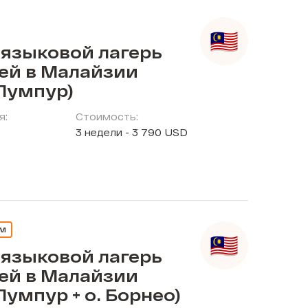
 языковой лагерь
тей в Малайзии
Лумпур)
я:
Стоимость:
3 недели - 3 790 USD
ЕМ
 языковой лагерь
тей в Малайзии
Лумпур + о. Борнео)