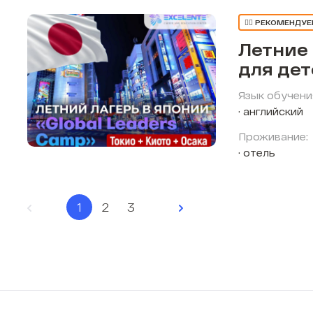
👍🏼 РЕКОМЕНДУ
Летние
для де
Язык обучени
английский
Проживание:
отель
1
2
3