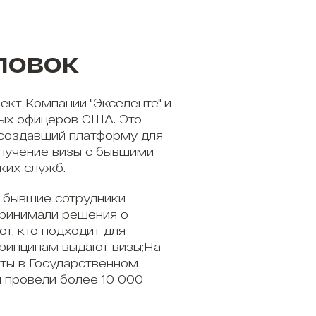
ловок
ект Компании "Экселенте" и
ых офицеров США. Это
 создавший платформу для
олучение визы с бывшими
ких служб.
 бывшие сотрудники
принимали решения о
ют, кто подходит для
принципам выдают визы;На
ты в Государственном
 провели более 10 000