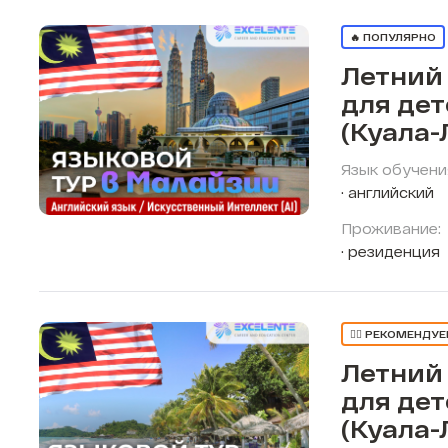
🔥 ПОПУЛЯРНО
Летний
для де
(Куала-
Язык обучени
английский
Проживание:
резиденция
👍🏼 РЕКОМЕНДУ
Летний
для де
(Куала-