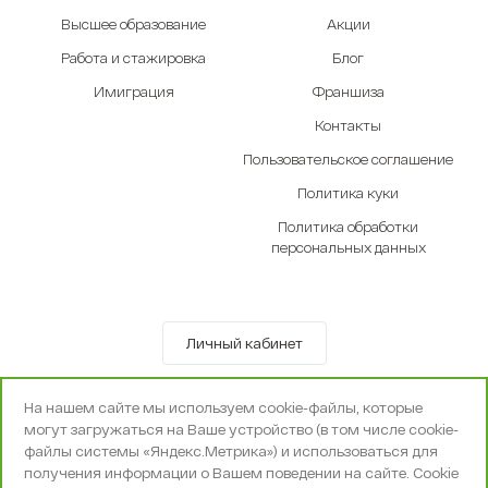
Высшее образование
Акции
Работа и стажировка
Блог
Имиграция
Франшиза
Контакты
Пользовательское соглашение
Политика куки
Политика обработки
персональных данных
Личный кабинет
© OOO «Экселенте» 2010-2026 г.
На нашем сайте мы используем cookie-файлы, которые
Политика конфиденциальности
могут загружаться на Ваше устройство (в том числе cookie-
Поддержка и сопровождение -
Вебпространство
файлы системы «Яндекс.Метрика») и использоваться для
получения информации о Вашем поведении на сайте. Cookie