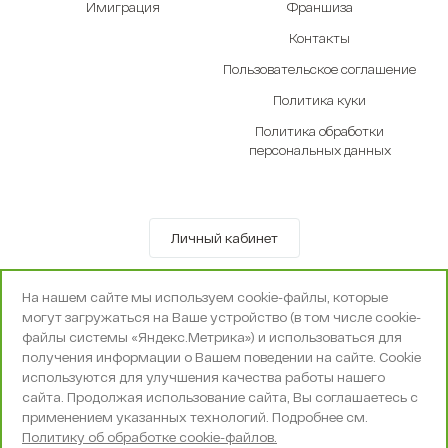
Имиграция
Франшиза
Контакты
Пользовательское соглашение
Политика куки
Политика обработки
персональных данных
Личный кабинет
© OOO «Экселенте» 2010-2026 г.
На нашем сайте мы используем cookie-файлы, которые
Политика конфиденциальности
могут загружаться на Ваше устройство (в том числе cookie-
Поддержка и сопровождение -
Вебпространство
файлы системы «Яндекс.Метрика») и использоваться для
получения информации о Вашем поведении на сайте. Cookie
используются для улучшения качества работы нашего
сайта. Продолжая использование сайта, Вы соглашаетесь с
применением указанных технологий. Подробнее см.
Политику об обработке cookie-файлов.