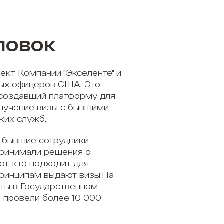
ловок
ект Компании "Экселенте" и
ых офицеров США. Это
 создавший платформу для
олучение визы с бывшими
ких служб.
 бывшие сотрудники
принимали решения о
ют, кто подходит для
принципам выдают визы;На
ты в Государственном
 провели более 10 000