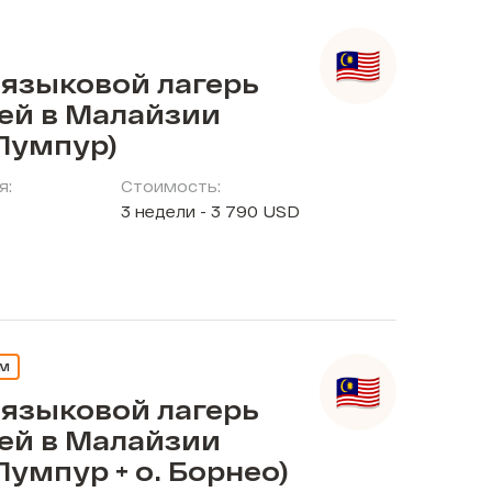
 языковой лагерь
тей в Малайзии
Лумпур)
я:
Стоимость:
3 недели - 3 790 USD
ЕМ
 языковой лагерь
тей в Малайзии
Лумпур + о. Борнео)