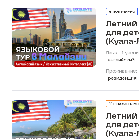
🔥 ПОПУЛЯРНО
Летний
для де
(Куала-
Язык обучени
английский
Проживание:
резиденция
👍🏼 РЕКОМЕНДУ
Летний
для де
(Куала-