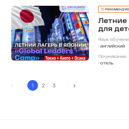
👍🏼 РЕКОМЕНДУ
Летние
для де
Язык обучени
английский
Проживание:
отель
1
2
3