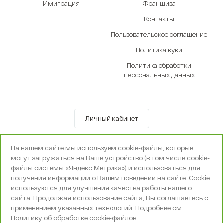
Имиграция
Франшиза
Контакты
Пользовательское соглашение
Политика куки
Политика обработки
персональных данных
Личный кабинет
© OOO «Экселенте» 2010-2026 г.
На нашем сайте мы используем cookie-файлы, которые
Политика конфиденциальности
могут загружаться на Ваше устройство (в том числе cookie-
Поддержка и сопровождение -
Вебпространство
файлы системы «Яндекс.Метрика») и использоваться для
получения информации о Вашем поведении на сайте. Cookie
используются для улучшения качества работы нашего
сайта. Продолжая использование сайта, Вы соглашаетесь с
применением указанных технологий. Подробнее см.
Политику об обработке cookie-файлов.