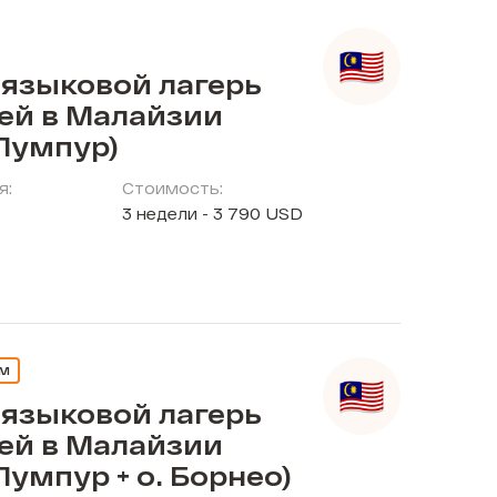
 языковой лагерь
тей в Малайзии
Лумпур)
я:
Стоимость:
3 недели - 3 790 USD
ЕМ
 языковой лагерь
тей в Малайзии
Лумпур + о. Борнео)