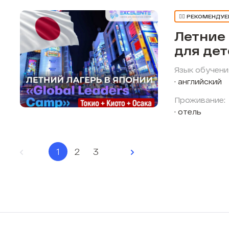
👍🏼 РЕКОМЕНДУ
Летние
для де
Язык обучени
английский
Проживание:
отель
1
2
3