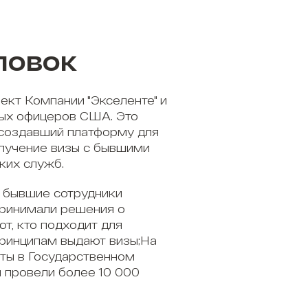
ловок
ект Компании "Экселенте" и
ых офицеров США. Это
 создавший платформу для
олучение визы с бывшими
ких служб.
 бывшие сотрудники
принимали решения о
ют, кто подходит для
принципам выдают визы;На
ты в Государственном
 провели более 10 000