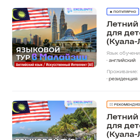
🔥 ПОПУЛЯРНО
Летний
для де
(Куала-
Язык обучени
английский
Проживание:
резиденция
👍🏼 РЕКОМЕНДУ
Летний
для де
(Куала-