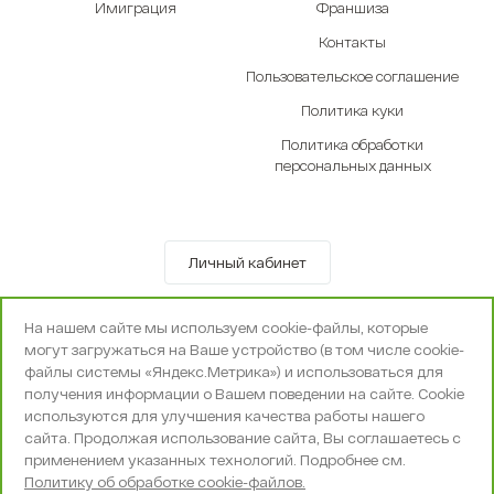
Имиграция
Франшиза
Контакты
Пользовательское соглашение
Политика куки
Политика обработки
персональных данных
Личный кабинет
© OOO «Экселенте» 2010-2026 г.
На нашем сайте мы используем cookie-файлы, которые
Политика конфиденциальности
могут загружаться на Ваше устройство (в том числе cookie-
Поддержка и сопровождение -
Вебпространство
файлы системы «Яндекс.Метрика») и использоваться для
получения информации о Вашем поведении на сайте. Cookie
используются для улучшения качества работы нашего
сайта. Продолжая использование сайта, Вы соглашаетесь с
применением указанных технологий. Подробнее см.
Политику об обработке cookie-файлов.