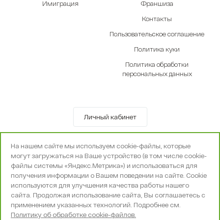
Имиграция
Франшиза
Контакты
Пользовательское соглашение
Политика куки
Политика обработки
персональных данных
Личный кабинет
© OOO «Экселенте» 2010-2026 г.
На нашем сайте мы используем cookie-файлы, которые
Политика конфиденциальности
могут загружаться на Ваше устройство (в том числе cookie-
Поддержка и сопровождение -
Вебпространство
файлы системы «Яндекс.Метрика») и использоваться для
получения информации о Вашем поведении на сайте. Cookie
используются для улучшения качества работы нашего
сайта. Продолжая использование сайта, Вы соглашаетесь с
применением указанных технологий. Подробнее см.
Политику об обработке cookie-файлов.