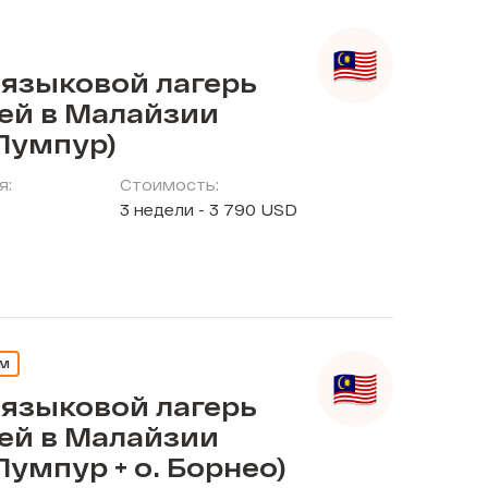
 языковой лагерь
тей в Малайзии
Лумпур)
я:
Стоимость:
3 недели - 3 790 USD
ЕМ
 языковой лагерь
тей в Малайзии
Лумпур + о. Борнео)