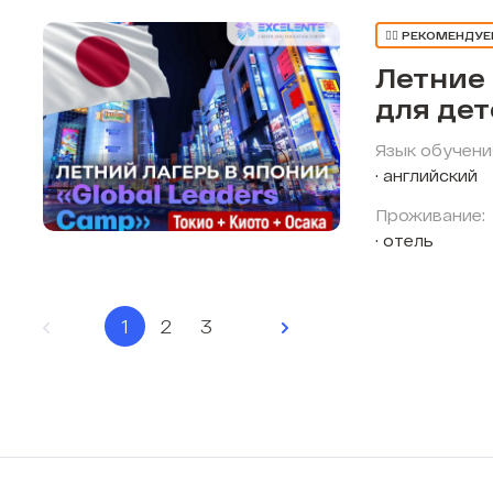
👍🏼 РЕКОМЕНДУ
Летние
для де
Язык обучени
английский
Проживание:
отель
1
2
3