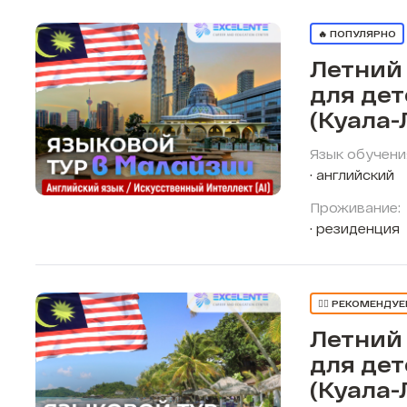
🔥 ПОПУЛЯРНО
Летний
для де
(Куала-
Язык обучени
английский
Проживание:
резиденция
👍🏼 РЕКОМЕНДУ
Летний
для де
(Куала-