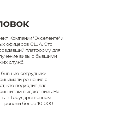
ловок
ект Компании "Экселенте" и
ых офицеров США. Это
 создавший платформу для
олучение визы с бывшими
ких служб.
 бывшие сотрудники
принимали решения о
ют, кто подходит для
принципам выдают визы;На
ты в Государственном
 провели более 10 000