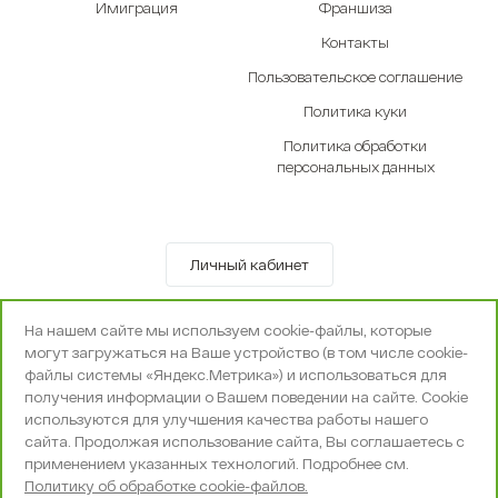
Имиграция
Франшиза
Контакты
Пользовательское соглашение
Политика куки
Политика обработки
персональных данных
Личный кабинет
© OOO «Экселенте» 2010-2026 г.
На нашем сайте мы используем cookie-файлы, которые
Политика конфиденциальности
могут загружаться на Ваше устройство (в том числе cookie-
Поддержка и сопровождение -
Вебпространство
файлы системы «Яндекс.Метрика») и использоваться для
получения информации о Вашем поведении на сайте. Cookie
используются для улучшения качества работы нашего
сайта. Продолжая использование сайта, Вы соглашаетесь с
применением указанных технологий. Подробнее см.
Политику об обработке cookie-файлов.