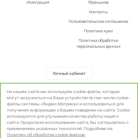
Имиграция
Франшиза
Контакты
Пользовательское соглашение
Политика куки
Политика обработки
персональных данных
Личный кабинет
© OOO «Экселенте» 2010-2026 г.
На нашем сайте мы используем cookie-файлы, которые
Политика конфиденциальности
могут загружаться на Ваше устройство (в том числе cookie-
Поддержка и сопровождение -
Вебпространство
файлы системы «Яндекс.Метрика») и использоваться для
получения информации о Вашем поведении на сайте. Cookie
используются для улучшения качества работы нашего
сайта. Продолжая использование сайта, Вы соглашаетесь с
применением указанных технологий. Подробнее см.
Политику об обработке cookie-файлов.