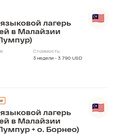
 языковой лагерь
тей в Малайзии
Лумпур)
я:
Стоимость:
3 недели - 3 790 USD
ЕМ
 языковой лагерь
тей в Малайзии
Лумпур + о. Борнео)