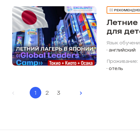
👍🏼 РЕКОМЕНДУ
Летние
для де
Язык обучени
английский
Проживание:
отель
1
2
3