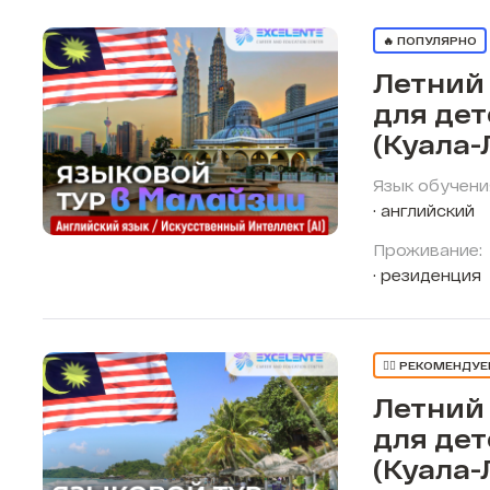
🔥 ПОПУЛЯРНО
Летний
для де
(Куала-
Язык обучени
английский
Проживание:
резиденция
👍🏼 РЕКОМЕНДУ
Летний
для де
(Куала-