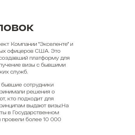
ловок
ект Компании "Экселенте" и
ых офицеров США. Это
 создавший платформу для
олучение визы с бывшими
ких служб.
 бывшие сотрудники
принимали решения о
ют, кто подходит для
принципам выдают визы;На
ты в Государственном
 провели более 10 000