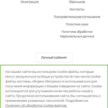
Имиграция
Франшиза
Контакты
Пользовательское соглашение
Политика куки
Политика обработки
персональных данных
Личный кабинет
© OOO «Экселенте» 2010-2026 г.
На нашем сайте мы используем cookie-файлы, которые
Политика конфиденциальности
могут загружаться на Ваше устройство (в том числе cookie-
Поддержка и сопровождение -
Вебпространство
файлы системы «Яндекс.Метрика») и использоваться для
получения информации о Вашем поведении на сайте. Cookie
используются для улучшения качества работы нашего
сайта. Продолжая использование сайта, Вы соглашаетесь с
применением указанных технологий. Подробнее см.
Политику об обработке cookie-файлов.