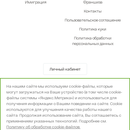
Имиграция
Франшиза
Контакты
Пользовательское соглашение
Политика куки
Политика обработки
персональных данных
Личный кабинет
© OOO «Экселенте» 2010-2026 г.
На нашем сайте мы используем cookie-файлы, которые
Политика конфиденциальности
могут загружаться на Ваше устройство (в том числе cookie-
Поддержка и сопровождение -
Вебпространство
файлы системы «Яндекс.Метрика») и использоваться для
получения информации о Вашем поведении на сайте. Cookie
используются для улучшения качества работы нашего
сайта. Продолжая использование сайта, Вы соглашаетесь с
применением указанных технологий. Подробнее см.
Политику об обработке cookie-файлов.