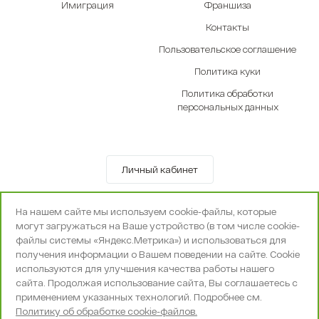
Имиграция
Франшиза
Контакты
Пользовательское соглашение
Политика куки
Политика обработки
персональных данных
Личный кабинет
© OOO «Экселенте» 2010-2026 г.
На нашем сайте мы используем cookie-файлы, которые
Политика конфиденциальности
могут загружаться на Ваше устройство (в том числе cookie-
Поддержка и сопровождение -
Вебпространство
файлы системы «Яндекс.Метрика») и использоваться для
получения информации о Вашем поведении на сайте. Cookie
используются для улучшения качества работы нашего
сайта. Продолжая использование сайта, Вы соглашаетесь с
применением указанных технологий. Подробнее см.
Политику об обработке cookie-файлов.