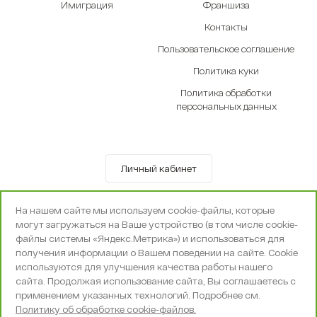
Имиграция
Франшиза
Контакты
Пользовательское соглашение
Политика куки
Политика обработки
персональных данных
Личный кабинет
© OOO «Экселенте» 2010-2026 г.
На нашем сайте мы используем cookie-файлы, которые
Политика конфиденциальности
могут загружаться на Ваше устройство (в том числе cookie-
Поддержка и сопровождение -
Вебпространство
файлы системы «Яндекс.Метрика») и использоваться для
получения информации о Вашем поведении на сайте. Cookie
используются для улучшения качества работы нашего
сайта. Продолжая использование сайта, Вы соглашаетесь с
применением указанных технологий. Подробнее см.
Политику об обработке cookie-файлов.